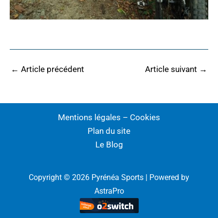
←
Article précédent
Article suivant
→
Mentions légales – Cookies
Plan du site
Le Blog
Copyright © 2026 Pyrénéa Sports | Powered by
AstraPro