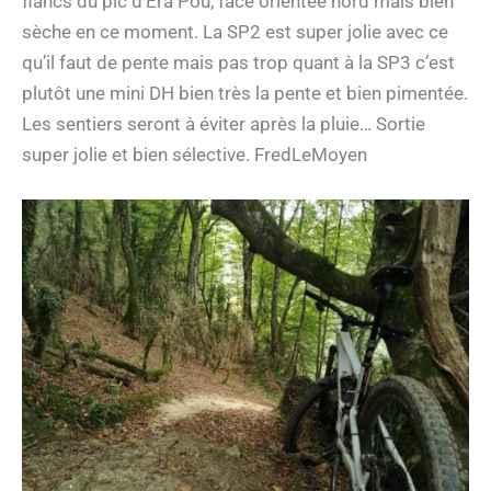
flancs du pic d’Era Pou, face orientée nord mais bien
sèche en ce moment. La SP2 est super jolie avec ce
qu’il faut de pente mais pas trop quant à la SP3 c’est
plutôt une mini DH bien très la pente et bien pimentée.
Les sentiers seront à éviter après la pluie… Sortie
super jolie et bien sélective. FredLeMoyen