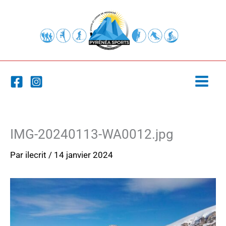
Aller
au
contenu
IMG-20240113-WA0012.jpg
Par
ilecrit
/
14 janvier 2024