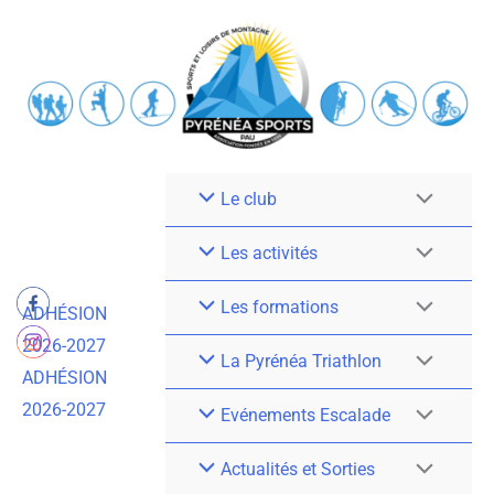
Aller
au
contenu
Le club
Les activités
Les formations
ADHÉSION
2026-2027
La Pyrénéa Triathlon
ADHÉSION
2026-2027
Evénements Escalade
Actualités et Sorties