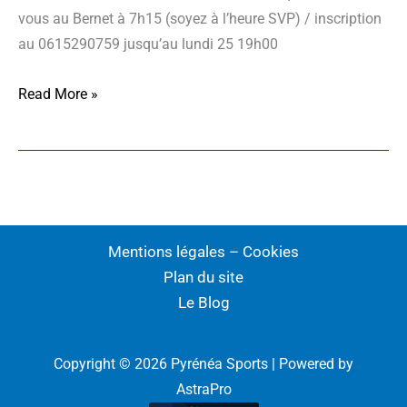
vous au Bernet à 7h15 (soyez à l’heure SVP) / inscription
au 0615290759 jusqu’au lundi 25 19h00
Mardi
Read More »
26
mai
2026
•
Rando
Mentions légales – Cookies
Plan du site
Le Blog
Copyright © 2026 Pyrénéa Sports | Powered by
AstraPro