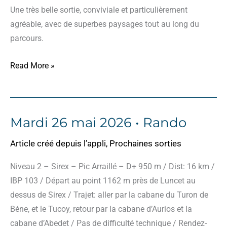
Une très belle sortie, conviviale et particulièrement
agréable, avec de superbes paysages tout au long du
parcours.
Mardi
Read More »
26
mai
2026
Mardi 26 mai 2026 • Rando
•
Pic
Article créé depuis l’appli
,
Prochaines sorties
Arraillé
Niveau 2 – Sirex – Pic Arraillé – D+ 950 m / Dist: 16 km /
IBP 103 / Départ au point 1162 m près de Luncet au
dessus de Sirex / Trajet: aller par la cabane du Turon de
Béne, et le Tucoy, retour par la cabane d’Aurios et la
cabane d’Abedet / Pas de difficulté technique / Rendez-